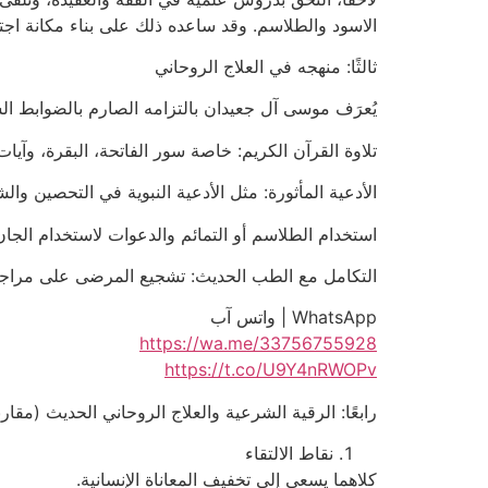
الاسود والطلاسم. وقد ساعده ذلك على بناء مكانة اجتم
ثالثًا: منهجه في العلاج الروحاني
يُعرَف موسى آل جعيدان بالتزامه الصارم بالضوابط الش
تلاوة القرآن الكريم: خاصة سور الفاتحة، البقرة، وآيا
الأدعية المأثورة: مثل الأدعية النبوية في التحصين والش
استخدام الطلاسم أو التمائم والدعوات لاستخدام الجان
التكامل مع الطب الحديث: تشجيع المرضى على مراجعة الأ
WhatsApp | واتس آب
https://wa.me/33756755928
https://t.co/U9Y4nRWOPv
رابعًا: الرقية الشرعية والعلاج الروحاني الحديث (مقارن
نقاط الالتقاء
كلاهما يسعى إلى تخفيف المعاناة الإنسانية.