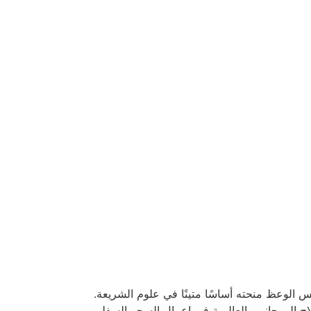
س الوعظ منحته أساسًا متينًا في علوم الشريعة.
اج الروحاني والعالمية في اعمال السحر السفلي