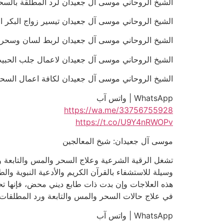
الشيخ الروحاني موسى آل جعيدان لرد المطلقة بالسحر السفل
الشيخ الروحاني موسى آل جعيدان تيسير زواج البكر المعطلة خل
الشيخ الروحاني موسى آل جعيدان لربط لسان وسحر الجنون و
الشيخ الروحاني موسى آل جعيدان لاعمال جلب الحبيب بالتمائم
الشيخ الروحاني موسى آل جعيدان لكافة اعمال السحر السفلي ا
WhatsApp | واتس آب
https://wa.me/33756755928
https://t.co/U9Y4nRWOPv
موسى آل جعيدان: شيخ المعالجين
تشغل الرقية الشرعية وعلاج السحر والمس والتابعة و
وسيلة للاستشفاء بالقرآن الكريم والأدعية النبوية وال
هذه العلاجات وإن بدت ذات طابع ديني محض، فإنها تحم
في علاج حالات السحر والمس والتابعة ورد المطلقات
WhatsApp | واتس آب