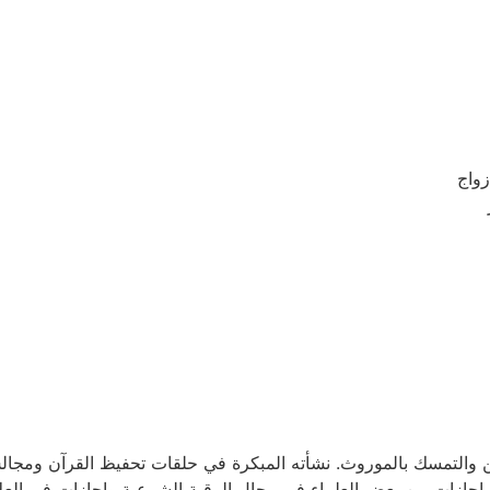
واج
يّن والتمسك بالموروث. نشأته المبكرة في حلقات تحفيظ القرآن ومجال
ى إجازات من بعض العلماء في مجال الرقية الشرعية واجازات في العل