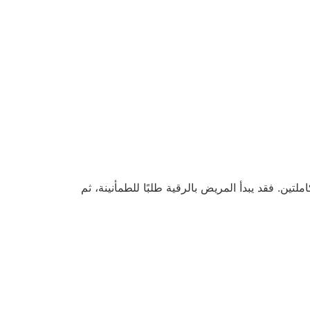
ين. فقد يبدأ المريض بالرقية طلبًا للطمأنينة، ثم