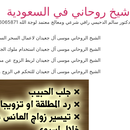
Ski
شيخ روحاني في السعودية
t
conten
دكتور سالم الدحيمي راقي شرعي ومعالج معتمد لوجة الله 0015066065871 WhatsApp | واتس آب .
الشيخ الروحاني موسى آل جعيدان لاعمال السحر السفلي بالتم
الشيخ الروحاني موسى آل جعيدان استخدام ملوك الجان لتنزيل 
الشيخ الروحاني موسى آل جعيدان لربط الزوج عن ممارسة ال
الشيخ الروحاني موسى آل جعيدان للتحكم في الزوج وجعلة مثل