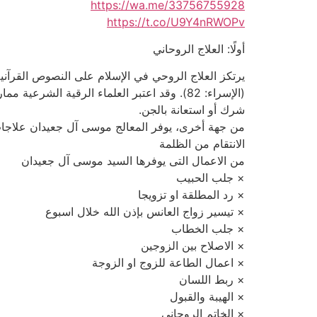
https://wa.me/33756755928
https://t.co/U9Y4nRWOPv
أولًا: العلاج الروحاني
يرتكز العلاج الروحي في الإسلام على النصوص القرآنية
(الإسراء: 82). وقد اعتبر العلماء الرقية ال
شرك أو استعانة بالجن.
من جهة أخرى، يوفر المعالج موسى آل جعيدان علاجات
الانتقام من الظلمة
من الاعمال التى يوفرها السيد موسى آل جعيدان
× جلب الحبيب
× رد المطلقة او تزويجا
× تيسير زواج العانس بإذن الله خلال اسبوع
× جلب الخطاب
× الاصلاح بين الزوجين
× اعمال الطاعة للزوج او الزوجة
× ربط اللسان
× الهيبة والقبول
× الخاتم الروحاني