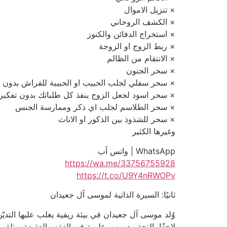
× تنزيل الاموال
× الكشف الروحاني
× استخراج الدفائن والكنوز
× ربط الزوج او الزوجة
× الانتقام من الظالم
× سحر الجنون
× سحر سفلي لجلب الحبيب او الحبيبة للفراش بدون ز
× سحر اسود لجعل الزوج ينفذ كل طلباتك بدون تفكير
× سحر الطلاسم لجلب اي ذكر وممارسة الجنس
× سحر للشذوذ بين الذكور او الاناث
وغيرها الكثير
WhatsApp | واتس آب
https://wa.me/33756755928
https://t.co/U9Y4nRWOPv
ثانيًا: السيرة الذاتية لموسى آل جعيدان
وُلد موسى آل جعيدان في بيئة ريفية يغلب عليها التد
لاحقًا، التحق بدروس علمية في الفقه والعقيدة، وتلق