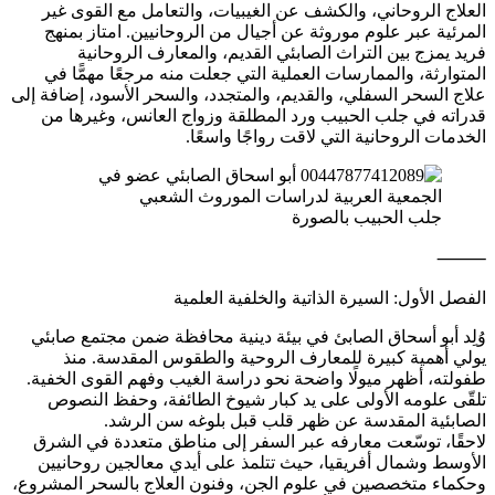
العلاج الروحاني، والكشف عن الغيبيات، والتعامل مع القوى غير
المرئية عبر علوم موروثة عن أجيال من الروحانيين. امتاز بمنهج
فريد يمزج بين التراث الصابئي القديم، والمعارف الروحانية
المتوارثة، والممارسات العملية التي جعلت منه مرجعًا مهمًّا في
علاج السحر السفلي، والقديم، والمتجدد، والسحر الأسود، إضافة إلى
قدراته في جلب الحبيب ورد المطلقة وزواج العانس، وغيرها من
الخدمات الروحانية التي لاقت رواجًا واسعًا.
جلب الحبيب بالصورة
⸻
الفصل الأول: السيرة الذاتية والخلفية العلمية
وُلِد أبو أسحاق الصابئ في بيئة دينية محافظة ضمن مجتمع صابئي
يولي أهمية كبيرة للمعارف الروحية والطقوس المقدسة. منذ
طفولته، أظهر ميولًا واضحة نحو دراسة الغيب وفهم القوى الخفية.
تلقّى علومه الأولى على يد كبار شيوخ الطائفة، وحفظ النصوص
الصابئية المقدسة عن ظهر قلب قبل بلوغه سن الرشد.
لاحقًا، توسّعت معارفه عبر السفر إلى مناطق متعددة في الشرق
الأوسط وشمال أفريقيا، حيث تتلمذ على أيدي معالجين روحانيين
وحكماء متخصصين في علوم الجن، وفنون العلاج بالسحر المشروع،