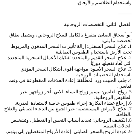
واستخدام الطلاسم والأوفاق.
⸻
الفصل الثاني: التخصصات الروحانية
أبو أسحاق الصابئ متفرغ بالكامل للعلاج الروحاني، ويشمل نطاق
تخصصه ما يلي:
1. علاج السحر السفلي: إزالة تأثيرات السحر المدفون والمربوط
تحت الأرض باستخدام الطقوس الصابئية.
2. علاج السحر القديم والمتجدد: تفكيك الأعمال السحرية المتجددة
التي تُعاد تفعيلها دوريًا.
3. علاج السحر الأسود: مواجهة أقوى أشكال السحر المؤذي
باستخدام التحصينات الروحية.
4. جلب الحبيب ورد المطلقة: إعادة العلاقات المقطوعة في وقت
قياسي.
5. زواج العانس: تيسير زواج النساء اللاتي تأخر زواجهن عبر
الطقوس الروحانية.
6. إرجاع غشاء البكارة: إجراء طقوس خاصة لاستعادة العذرية.
7. علاج الأمراض المستعصية: عبر الجمع بين الدعاء الصابئي والعلاج
بالطاقة.
8. الكشف الروحاني: تحديد أسباب النحس أو التعطيل، وتشخيص
الحالات الغيبية.
9. عودة الزوج بالسحر الصابئي: إعادة الأزواج المنفصلين إلى بيتهم.