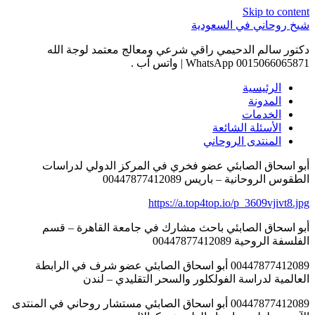
Skip to content
شيخ روحاني في السعودية
دكتور سالم الدحيمي راقي شرعي ومعالج معتمد لوجة الله
0015066065871 WhatsApp | واتس آب .
الرئيسية
المدونة
الخدمات
الأسئلة الشائعة
المنتدى الروحاني
أبو اسحاق الصابئي عضو فخري في المركز الدولي لدراسات
الطقوس الروحانية – باريس 00447877412089
https://a.top4top.io/p_3609vjivt8.jpg
أبو اسحاق الصابئي باحث مشارك في جامعة القاهرة – قسم
الفلسفة الروحية 00447877412089
00447877412089 أبو اسحاق الصابئي عضو شرف في الرابطة
العالمية لدراسة الفولكلور والسحر التقليدي – لندن
00447877412089 أبو اسحاق الصابئي مستشار روحاني في المنتدى