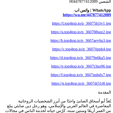
الشعبي 00447877412089
WhatsApp | واتس اب
https://wa.me/447877412089
https://l.top4top.io/p_36075h1tv1.jpg
https://a.top4top.io/p_360788sqz2.jpg
https://b.top4top.io/p_3607aev6u3.jpg
https://c.top4top.io/p_3607ijpph4.jpg
https://d.top4top.io/p_36079n6ka5.jpg
https://e.top4top.io/p_3607t3no96.jpg
https://f.top4top.io/p_3607nnhdx7.jpg
https://g.top4top.io/p_3607dr51r8.jpg
المقدمة
يُعَدُّ أبو أسحاق الصابئ واحدًا من أبرز الشخصيات الروحانية
المعاصرة في العالم العربي والإسلامي، وهو رجل دين صابئي يبلغ
من العمر أربعًا وستين سنة، كرّس حياته لخدمة الناس في مجالات