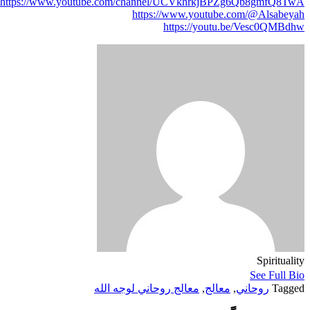
https://www.youtube.com/channel/UCVkhrkjBPZg6Qb8gmfQ8TwA
https://www.youtube.com/@Alsabeyah
https://youtu.be/Vesc0QMBdhw
Spirituality
See Full Bio
Tagged
روحاني
,
معالج
,
معالج روحاني لوجه الله