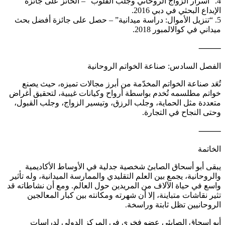
4. “أسرار الزواج الروحاني وجلب القلوب” – الحائز على جائزة
الإبداع البحثي في دبي 2016.
5. “تنزيل الأموال: دراسة ميدانية” – حصل على جائزة أفضل بحث
ميداني في كوالالمبور 2018.
⸻
الفصل السادس: صناعة الخواتم الروحانية
تُعَد صناعة الخواتم المخدّمة من أبرز مجالات تميزه، حيث يصنع
خواتم مطلسمه تُخدم بواسطة أرواح وكيانات غيبية، لتحقيق أغراض
متعددة مثل الحماية، وجلب الرزق، وتيسير الزواج، وجلب القبول،
وحتى النجاح في التجارة.
⸻
الخاتمة
يبقى أبو أسحاق الصابئ شخصية جدلية في الأوساط الأكاديمية
والروحانية، يجمع بين العلم التقليدي والممارسة الميدانية، وله تأثير
واسع في حياة الآلاف من المريدين حول العالم. ومع أن نشاطاته قد
تثير نقاشات متباينة، إلا أن شهرته ومكانته بين كبار المعالجين
الروحانيين تظل ثابتة وراسخة.
أبو اسحاق الصابئي عضو فخري في المركز الدولي لدراسات