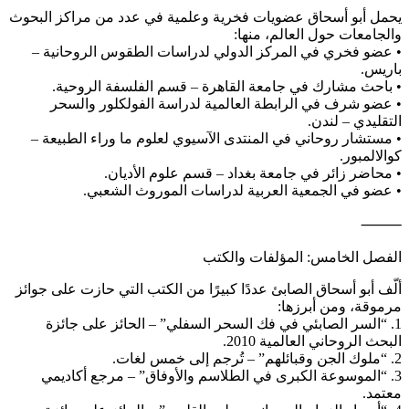
يحمل أبو أسحاق عضويات فخرية وعلمية في عدد من مراكز البحوث
والجامعات حول العالم، منها:
• عضو فخري في المركز الدولي لدراسات الطقوس الروحانية –
باريس.
• باحث مشارك في جامعة القاهرة – قسم الفلسفة الروحية.
• عضو شرف في الرابطة العالمية لدراسة الفولكلور والسحر
التقليدي – لندن.
• مستشار روحاني في المنتدى الآسيوي لعلوم ما وراء الطبيعة –
كوالالمبور.
• محاضر زائر في جامعة بغداد – قسم علوم الأديان.
• عضو في الجمعية العربية لدراسات الموروث الشعبي.
⸻
الفصل الخامس: المؤلفات والكتب
ألّف أبو أسحاق الصابئ عددًا كبيرًا من الكتب التي حازت على جوائز
مرموقة، ومن أبرزها:
1. “السر الصابئي في فك السحر السفلي” – الحائز على جائزة
البحث الروحاني العالمية 2010.
2. “ملوك الجن وقبائلهم” – تُرجم إلى خمس لغات.
3. “الموسوعة الكبرى في الطلاسم والأوفاق” – مرجع أكاديمي
معتمد.