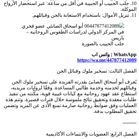
10. جلب الحبيب أو الحبيبة في أقل من ساعة: عبر استحضار الأرواح
الموكلة.
11. تنزيل الأموال: باستخدام الاستعانة بالجن وقبائلهم.
جلب الحبيب بالصورة
WhatsApp | واتس اب
https://wa.me/447877412089
الفصل الثالث: تسخير ملوك وقبائل الجن
يُعرف أبو أسحاق الصابئ بقدرته الفريدة على تسخير ملوك الجن
وقبائلهم لخدمته وخدمة طالبي المساعدة. وفقًا لروايات مريديه،
استطاع عقد عهود روحانية مع كيانات غيبية قوية، مكّنته من تنفيذ
طلبات معقدة وتحقيق نتائج ملموسة خلال فترات قصيرة. وتتم هذه
العمليات وفق ضوابط روحانية صارمة تمنع الأذى عن المريد وتضمن
تحقيق المطلوب بدقة.
⸻
الفصل الرابع: العضويات والانتماءات الأكاديمية