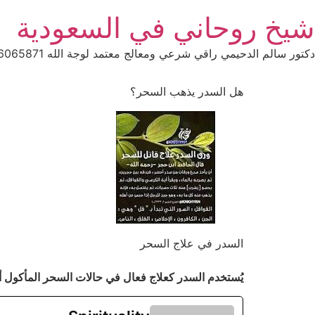
Ski
شيخ روحاني في السعودية
t
conten
دكتور سالم الدحيمي راقي شرعي ومعالج معتمد لوجة الله 0015066065871 WhatsApp | واتس آب .
هل السدر يذهب السحر؟
السدر في علاج السحر
يُستخدم السدر كعلاج فعال في حالات السحر المأكول 