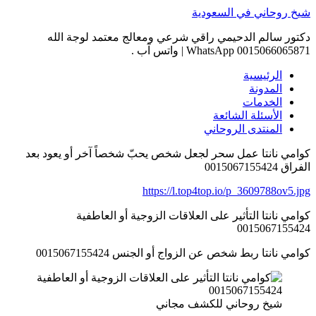
Skip
شيخ روحاني في السعودية
to
content
دكتور سالم الدحيمي راقي شرعي ومعالج معتمد لوجة الله
0015066065871 WhatsApp | واتس آب .
الرئيسية
المدونة
الخدمات
الأسئلة الشائعة
المنتدى الروحاني
كوامي نانتا عمل سحر لجعل شخص يحبّ شخصاً آخر أو يعود بعد
الفراق 0015067155424
https://l.top4top.io/p_3609788ov5.jpg
كوامي نانتا التأثير على العلاقات الزوجية أو العاطفية
0015067155424
كوامي نانتا ربط شخص عن الزواج أو الجنس 0015067155424
شيخ روحاني للكشف مجاني