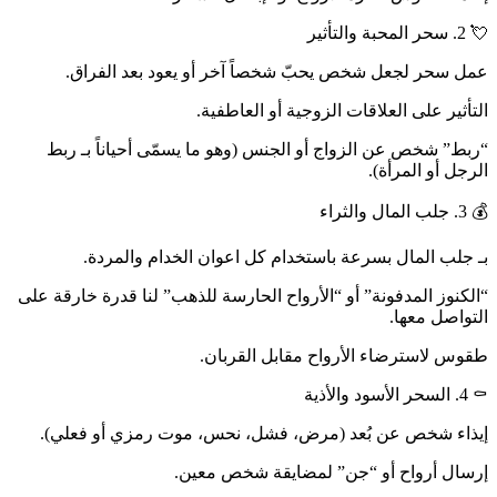
💘 2. سحر المحبة والتأثير
عمل سحر لجعل شخص يحبّ شخصاً آخر أو يعود بعد الفراق.
التأثير على العلاقات الزوجية أو العاطفية.
“ربط” شخص عن الزواج أو الجنس (وهو ما يسمّى أحياناً بـ ربط
الرجل أو المرأة).
💰 3. جلب المال والثراء
بـ جلب المال بسرعة باستخدام كل اعوان الخدام والمردة.
“الكنوز المدفونة” أو “الأرواح الحارسة للذهب” لنا قدرة خارقة على
التواصل معها.
طقوس لاسترضاء الأرواح مقابل القربان.
⚰️ 4. السحر الأسود والأذية
إيذاء شخص عن بُعد (مرض، فشل، نحس، موت رمزي أو فعلي).
إرسال أرواح أو “جن” لمضايقة شخص معين.