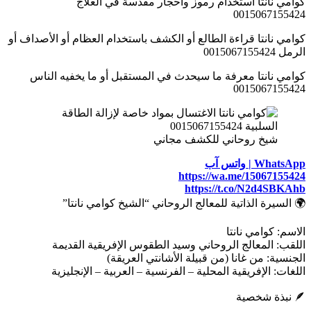
كوامي نانتا استخدام رموز وأحجار مقدسة في العلاج
0015067155424
كوامي نانتا قراءة الطالع أو الكشف باستخدام العظام أو الأصداف أو
الرمل 0015067155424
كوامي نانتا معرفة ما سيحدث في المستقبل أو ما يخفيه الناس
0015067155424
شيخ روحاني للكشف مجاني
WhatsApp | واتس آب
https://wa.me/15067155424
https://t.co/N2d4SBKAhb
🌍 السيرة الذاتية للمعالج الروحاني “الشيخ كوامي نانتا”
الاسم: كوامي نانتا
اللقب: المعالج الروحاني وسيد الطقوس الإفريقية القديمة
الجنسية: من غانا (من قبيلة الأشانتي العريقة)
اللغات: الإفريقية المحلية – الفرنسية – العربية – الإنجليزية
🪶 نبذة شخصية