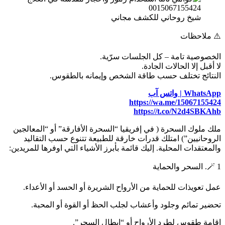
شيخ روحاني للكشف مجاني
⚠️ ملاحظات
الخصوصية تامة – كل الجلسات سرّية.
لا أقبل إلا الحالات الجادة.
النتائج تختلف حسب طاقة الشخص وإيمانه بالطقوس.
WhatsApp | واتس آب
https://wa.me/15067155424
https://t.co/N2d4SBKAhb
ملك ملوك السحرة ( في إفريقيا “السحرة الأفارقة” أو “المعالجين
الروحانيين”) امتلك قدرات خارقة للطبيعة تتنوع حسب التقاليد
والمعتقدات المحلية. إليك قائمة بأبرز الأشياء التي اوفرها للمريدين:
🪄 1. السحر والحماية
عمل تعويذات للحماية من الأرواح الشريرة أو الحسد أو الأعداء.
تحضير تمائم وجلود وأعشاب لجلب الحظ أو القوة أو المحبة.
إقامة طقوس لطرد الأرواح أو “إبطال السحر”.