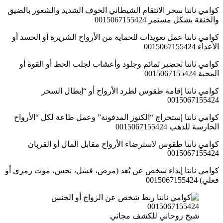
كوامي نانتا سحر الانتقام الشيطاني الخوف الشديد والشعور بالضيق
والخنقة بشكل مستمر 0015067155424
كوامي نانتا عمل تعويذات للحماية من الأرواح الشريرة أو الحسد أو
الأعداء 0015067155424
كوامي نانتا تحضير تمائم وجلود وأعشاب لجلب الحظ أو القوة أو
المحبة 0015067155424
كوامي نانتا إقامة طقوس لطرد الأرواح أو “إبطال السحر
0015067155424
كوامي نانتا إستخراج “الكنوز المدفونة” وعمل طاعة لكل “الأرواح
الحارسة للذهب 0015067155424
كوامي نانتا طقوس لاسترضاء الأرواح مقابل المال أو القربان
0015067155424
كوامي نانتا إيذاء شخص عن بُعد (مرض، فشل، نحس، موت رمزي أو
فعلي) 0015067155424
شيخ روحاني للكشف مجاني