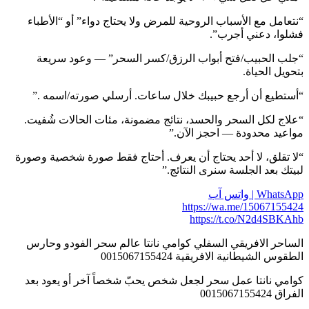
“نتعامل مع الأسباب الروحية للمرض ولا يحتاج دواء” أو “الأطباء
فشلوا، دعني أجرب”.
“جلب الحبيب/فتح أبواب الرزق/كسر السحر” — وعود سريعة
بتحويل الحياة.
“أستطيع أن أرجع حبيبك خلال ساعات. أرسلي صورته/اسمه .”
“علاج لكل السحر والحسد، نتائج مضمونة، مئات الحالات شُفيت.
مواعيد محدودة — احجز الآن.”
“لا تقلق، لا أحد يحتاج أن يعرف. أحتاج فقط صورة شخصية وصورة
لبيتك بعد الجلسة سنرى النتائج.”
WhatsApp | واتس آب
https://wa.me/15067155424
https://t.co/N2d4SBKAhb
الساحر الافريقي السفلي كوامي نانتا عالم سحر الفودو وحارس
الطقوس الشيطانية الافريقية 0015067155424
كوامي نانتا عمل سحر لجعل شخص يحبّ شخصاً آخر أو يعود بعد
الفراق 0015067155424