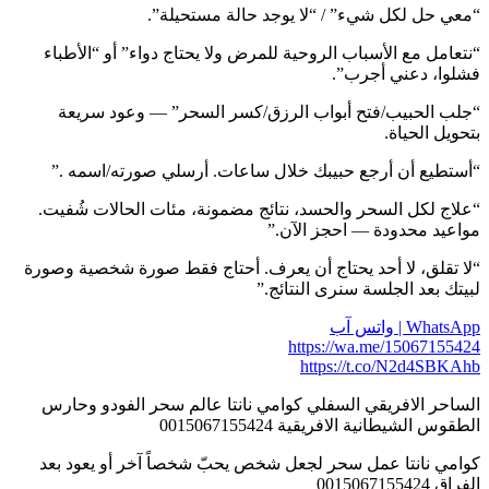
“معي حل لكل شيء” / “لا يوجد حالة مستحيلة”.
“نتعامل مع الأسباب الروحية للمرض ولا يحتاج دواء” أو “الأطباء
فشلوا، دعني أجرب”.
“جلب الحبيب/فتح أبواب الرزق/كسر السحر” — وعود سريعة
بتحويل الحياة.
“أستطيع أن أرجع حبيبك خلال ساعات. أرسلي صورته/اسمه .”
“علاج لكل السحر والحسد، نتائج مضمونة، مئات الحالات شُفيت.
مواعيد محدودة — احجز الآن.”
“لا تقلق، لا أحد يحتاج أن يعرف. أحتاج فقط صورة شخصية وصورة
لبيتك بعد الجلسة سنرى النتائج.”
WhatsApp | واتس آب
https://wa.me/15067155424
https://t.co/N2d4SBKAhb
الساحر الافريقي السفلي كوامي نانتا عالم سحر الفودو وحارس
الطقوس الشيطانية الافريقية 0015067155424
كوامي نانتا عمل سحر لجعل شخص يحبّ شخصاً آخر أو يعود بعد
الفراق 0015067155424