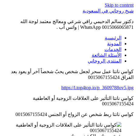
Skip to content
شيخ روحاني في السعودية
دكتور سالم الدحيمي راقي شرعي ومعالج معتمد لوجة الله
0015066065871 WhatsApp | واتس آب .
الرئيسية
المدونة
الخدمات
الأسئلة الشائعة
المنتدى الروحاني
كوامي نانتا عمل سحر لجعل شخص يحبّ شخصاً آخر أو يعود بعد
الفراق 0015067155424
https://l.top4top.io/p_3609788ov5.jpg
كوامي نانتا التأثير على العلاقات الزوجية أو العاطفية
0015067155424
كوامي نانتا ربط شخص عن الزواج أو الجنس 0015067155424