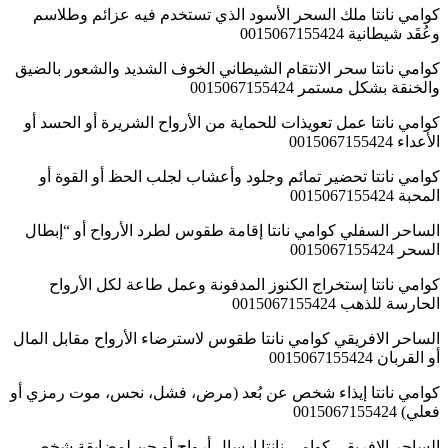
كوامي نانتا ملك السحر الأسود الذي تستخدم فيه عزائم وطلاسم
وعُقَد شيطانية 0015067155424
كوامي نانتا سحر الانتقام الشيطاني الخوف الشديد والشعور بالضيق
والخنقة بشكل مستمر 0015067155424
كوامي نانتا عمل تعويذات للحماية من الأرواح الشريرة أو الحسد أو
الأعداء 0015067155424
كوامي نانتا تحضير تمائم وجلود وأعشاب لجلب الحظ أو القوة أو
المحبة 0015067155424
الساحر السفلي كوامي نانتا إقامة طقوس لطرد الأرواح أو “إبطال
السحر 0015067155424
كوامي نانتا إستخراج الكنوز المدفونة وعمل طاعة لكل الأرواح
الحارسة للذهب 0015067155424
الساحر الافريقي كوامي نانتا طقوس لاسترضاء الأرواح مقابل المال
أو القربان 0015067155424
كوامي نانتا إيذاء شخص عن بُعد (مرض، فشل، نحس، موت رمزي أو
فعلي) 0015067155424
الساحر الافريقي كوامي نانتا إرسال أرواح أو جن لمضايقة شخص