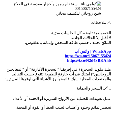
شيخ روحاني للكشف مجاني
⚠️ ملاحظات
الخصوصية تامة – كل الجلسات سرّية.
لا أقبل إلا الحالات الجادة.
النتائج تختلف حسب طاقة الشخص وإيمانه بالطقوس.
WhatsApp | واتس آب
https://wa.me/15067155424
https://t.co/N2d4SBKAhb
ملك ملوك السحرة ( في إفريقيا “السحرة الأفارقة” أو “المعالجين
الروحانيين”) امتلك قدرات خارقة للطبيعة تتنوع حسب التقاليد
والمعتقدات المحلية. إليك قائمة بأبرز الأشياء التي اوفرها للمريدين:
🪄 1. السحر والحماية
عمل تعويذات للحماية من الأرواح الشريرة أو الحسد أو الأعداء.
تحضير تمائم وجلود وأعشاب لجلب الحظ أو القوة أو المحبة.