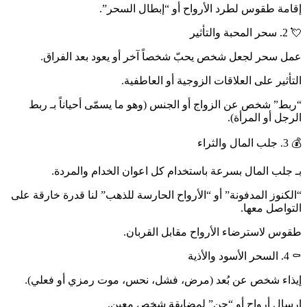
إقامة طقوس لطرد الأرواح أو “إبطال السحر”.
💘 2. سحر المحبة والتأثير
عمل سحر لجعل شخص يحبّ شخصاً آخر أو يعود بعد الفراق.
التأثير على العلاقات الزوجية أو العاطفية.
“ربط” شخص عن الزواج أو الجنس (وهو ما يسمّى أحياناً بـ ربط
الرجل أو المرأة).
💰 3. جلب المال والثراء
بـ جلب المال بسرعة باستخدام كل اعوان الخدام والمردة.
“الكنوز المدفونة” أو “الأرواح الحارسة للذهب” لنا قدرة خارقة على
التواصل معها.
طقوس لاسترضاء الأرواح مقابل القربان.
⚰️ 4. السحر الأسود والأذية
إيذاء شخص عن بُعد (مرض، فشل، نحس، موت رمزي أو فعلي).
إرسال أرواح أو “جن” لمضايقة شخص معين.