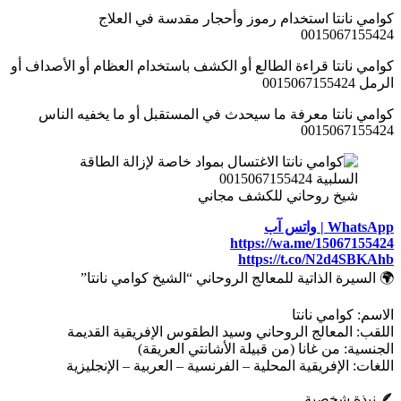
كوامي نانتا استخدام رموز وأحجار مقدسة في العلاج
0015067155424
كوامي نانتا قراءة الطالع أو الكشف باستخدام العظام أو الأصداف أو
الرمل 0015067155424
كوامي نانتا معرفة ما سيحدث في المستقبل أو ما يخفيه الناس
0015067155424
شيخ روحاني للكشف مجاني
WhatsApp | واتس آب
https://wa.me/15067155424
https://t.co/N2d4SBKAhb
🌍 السيرة الذاتية للمعالج الروحاني “الشيخ كوامي نانتا”
الاسم: كوامي نانتا
اللقب: المعالج الروحاني وسيد الطقوس الإفريقية القديمة
الجنسية: من غانا (من قبيلة الأشانتي العريقة)
اللغات: الإفريقية المحلية – الفرنسية – العربية – الإنجليزية
🪶 نبذة شخصية