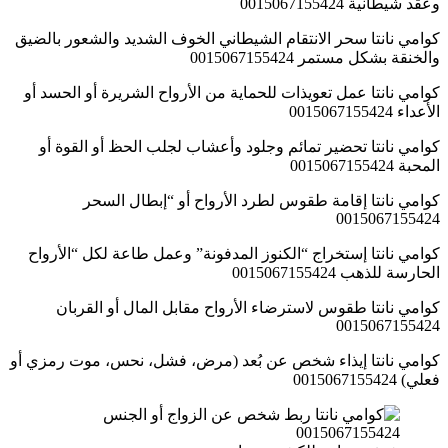
وعُقَد شيطانية 0015067155424
كوامي نانتا سحر الانتقام الشيطاني الخوف الشديد والشعور بالضيق
والخنقة بشكل مستمر 0015067155424
كوامي نانتا عمل تعويذات للحماية من الأرواح الشريرة أو الحسد أو
الأعداء 0015067155424
كوامي نانتا تحضير تمائم وجلود وأعشاب لجلب الحظ أو القوة أو
المحبة 0015067155424
كوامي نانتا إقامة طقوس لطرد الأرواح أو “إبطال السحر
0015067155424
كوامي نانتا إستخراج “الكنوز المدفونة” وعمل طاعة لكل “الأرواح
الحارسة للذهب 0015067155424
كوامي نانتا طقوس لاسترضاء الأرواح مقابل المال أو القربان
0015067155424
كوامي نانتا إيذاء شخص عن بُعد (مرض، فشل، نحس، موت رمزي أو
فعلي) 0015067155424