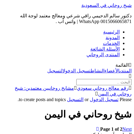
Skip
شيخ روحاني في السعودية
to
content
دكتور سالم الدحيمي راقي شرعي ومعالج معتمد لوجة الله
0015066065871 WhatsApp | واتس آب .
الرئيسية
المدونة
الخدمات
الأسئلة الشائعة
المنتدى الروحاني
القائمة
التنقل
المنتدى
الأعضاء
النشاط
تسجيل الدخول
التسجيل
في
المنتدى
مسارات
رقم معالج روحاني سعودي
مشايخ روحانيين معتمدين: شيخ
تنقل
روحاني في اليمن
المنتدى
Please
تسجيل الدخول
or
التسجيل
to create posts and topics.
-
أنت
شيخ روحاني في اليمن
هنا:
Page 1 of 2
Next