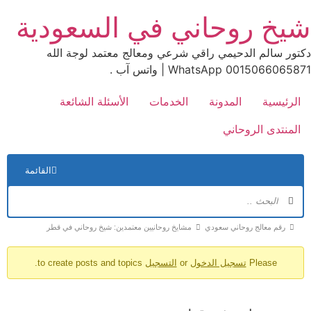
Ski
شيخ روحاني في السعودية
t
conten
دكتور سالم الدحيمي راقي شرعي ومعالج معتمد لوجة الله
0015066065871 WhatsApp | واتس آب .
الرئيسية
المدونة
الخدمات
الأسئلة الشائعة
المنتدى الروحاني
الت
القائمة
في
الم
مسارات
رقم معالج روحاني سعودي
مشايخ روحانيين معتمدين: شيخ روحاني في قطر
تنقل
Please
تسجيل الدخول
or
التسجيل
to create posts and topics.
المنتدى
-
أنت