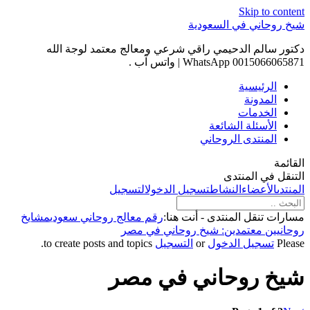
Skip to content
شيخ روحاني في السعودية
دكتور سالم الدحيمي راقي شرعي ومعالج معتمد لوجة الله
0015066065871 WhatsApp | واتس آب .
الرئيسية
المدونة
الخدمات
الأسئلة الشائعة
المنتدى الروحاني
القائمة
التنقل في المنتدى
المنتدى
الأعضاء
النشاط
تسجيل الدخول
التسجيل
مسارات تنقل المنتدى - أنت هنا:
رقم معالج روحاني سعودي
مشايخ
روحانيين معتمدين: شيخ روحاني في مصر
Please
تسجيل الدخول
or
التسجيل
to create posts and topics.
شيخ روحاني في مصر