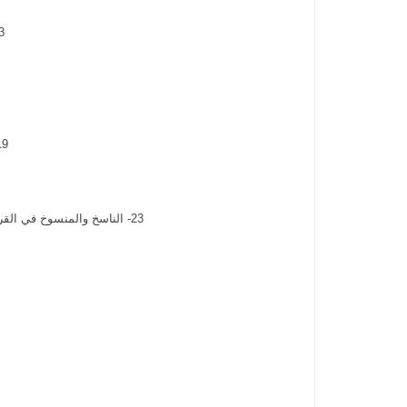
13- غاية المكارم في حد الع
19- النسائم في معرفة الفئ والغنائم . 20- فتح الكر
23- الناسخ والمنسوخ في القرآن الكريم . 24- البصائر(الناسخ والمنسوخ في الحديث الشريف) 25- كتاب الجواهر المرصعة . 26- خصائص النبي .