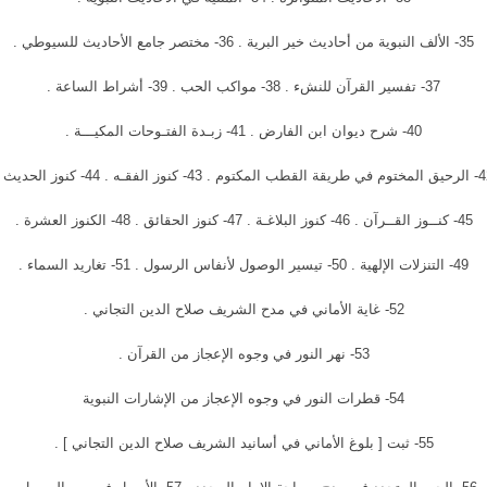
35- الألف النبوية من أحاديث خير البرية . 36- مختصر جامع الأحاديث للسيوطي .
37- تفسير القرآن للنشء . 38- مواكب الحب . 39- أشراط الساعة .
40- شرح ديوان ابن الفارض . 41- زبـدة الفتـوحات المكيـــة .
ب المكتوم . 43- كنوز الفقـه . 44- كنوز الحديث .
45- كنــوز القــرآن . 46- كنوز البلاغـة . 47- كنوز الحقائق . 48- الكنوز العشرة .
49- التنزلات الإلهية . 50- تيسير الوصول لأنفاس الرسول . 51- تغاريد السماء .
52- غاية الأماني في مدح الشريف صلاح الدين التجاني .
53- نهر النور في وجوه الإعجاز من القرآن .
54- قطرات النور في وجوه الإعجاز من الإشارات النبوية
55- ثبت [ بلوغ الأماني في أسانيد الشريف صلاح الدين التجاني ] .