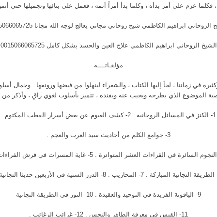
، فكلما عزم على أمر بدأه ، وكلما بدأ أمراً أتمه ، فعمل على بنائها وتجميلها حتى أتم
 الروحاني ابراهيم الكاظمي شيخ روحاني مجاني يعالج لوجه الله مجانا 0015066065725
الشيخ الروحاني ابراهيم الكاظمي علاج العين والحسد بشكل كامل 0015066065725
مؤلفـاتــــه
رة في زماننا ، لجأ إليها الكتاب ، والشعراء لينهلوا من فيضها ورونقها . وجمال أسلوبه
اصية الموضوع الذي يطرحه ويجيب عنه ويفنده ، تتميز بأسلوب لغوي راقٍ ، وأذكر من ه
1- الكنز في المسائل الروحانية . 2- كشف الغيوم عن بعض أسرار القطب المكتوم .
3- جوامع الكلم من أحاديث سيد العرب والعجم .
9- الياقوتة الفريدة في التوحيد والعقيدة . 10- النور في الطريقة التجانية
11- القبس في معرفة الطاهر والنجس . 12- غرائب الرغائب .