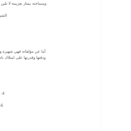
. وسماحته يمتاز بعزيمة لا تلين 
الشيخ
أما عن مؤلفاته فهي شهيرة وكثي
ودقتها وقدرتها على امتلاك ن
4- النجوم السائرة في القراءات العشر المتواترة . 5- غاية المسرات في فرش القراءات .
6- الطريقة التجانية المباركة . 7- المحاريب . 8- الدرر السنية في الأربعين حديثا التجانية .