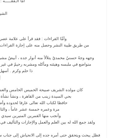
أمَّا الـفقـــــ
الشيخ
وأمَّا القراءات : فقد قرأ على علامة عص
من طريق طيبة النشر وحصل منه على إجازة القراءات ال
وجهه وجهٌ حسنيٌ محمديٌ يتلألأ منه أنوار جده ، أبيضٌ مشرب ب
متواضع في ملبسه وهيئته ومأكله ومشربه رحيمٌ في غير ض
ذا حلم وكرم . أسهل ا
إ
كان مولده الشريف صبيحة الخميس الخامس والعشري
بحي السيدة زينب من القاهرة ، ونشأ نشأة ع
حافظا لكتاب الله تعالى عارفا لحدوده وأصول
مرة وعمره خمسة عشر عاماً ، والثاني
وأنجب منها القمرين المنيرين سيدي مح
ولقد جمع الله له بين العلم والعمل والإجازات والتأليف ف
فظل يبحث ويتحقق حتى أمره جده إلى الانحياش إلى جناب سيدي