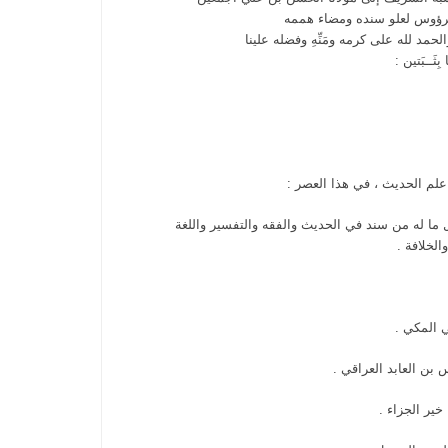
لرؤوس لعلو سنده ومضاء هممه
د لله على كرمه ومَنِّهِ وفضله علينا
ــبَتين :
علم الحديث ، في هذا العصر :
 ما له من سند في الحديث والفقه والتفسير واللغة
الخلافة .
 المكي .
ن العابد العراقي .
ير الجزاء .