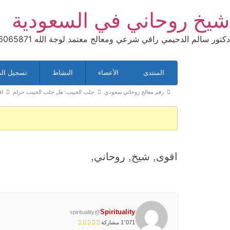
Ski
شيخ روحاني في السعودية
t
conten
دكتور سالم الدحيمي راقي شرعي ومعالج معتمد لوجة الله 0015066065871 WhatsApp | واتس آب .
التنقل
المنتدى
الأعضاء
النشاط
تسجيل ال
في
المنتدى
مسارات
رقم معالج روحاني سعودي
جلب الحبيب: هل جلب الحبيب حرام
اق
تنقل
المنتدى
-
أنت
اقوى, شيخ, روحاني,
هنا:
Spirituality
@spirituality
1٬071 مشاركة