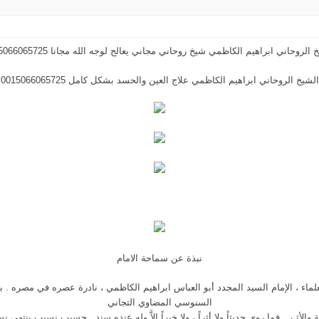
 الروحاني ابراهيم الكاظمي شيخ روحاني مجاني يعالج لوجه الله مجانا 0015066065725
الشيخ الروحاني ابراهيم الكاظمي علاج العين والحسد بشكل كامل 0015066065725
نبذة عن سماحة الامام
لماء ، الإمام السيد المجدد أبو العباس ابراهيم الكاظمي ، نادرة عصره في مصره .
السنوسي المضاوي التجاني
ة والأثـر . فما روى حديثاً ولا أثراً ، ولا خبراً إلاَّ وله عنده سند . حسيب نسيب ين