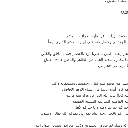
والسند المتصل ،
محمد الزيات . قرأ عليه القراءات العشر
الهمداني وحصل منه على إجازة العشر الكبرى أيضاً .
لثغر ربعـة ، ليس بالطويل ولا بالقصير جميل الخَلق والخُلُق
 يتكلم ، شديد الحياء في الظاهر والباطن هادئ الطباع
نما تربى في حجر نبي
 عشر من يونيو سنة ثمان وخمسين وتسعمائة وألف
 كان أبوه عالما من علماء الأزهر الأفاضل
 فحجَّ بيت الله الحرام ، وزار نبيه مرتين
ه الفاضلة الشريفة النسيبة العفيفة
يركم خيركم لأهله وأنا خيركم لأهلي]
عشر . ثم تاقت روحه الشريفة إلى معرفة الله تعالى وسلوك
ة وسنُّه لم تتجاوز العشرين وذلك عن إذن سيدنا رسول الله