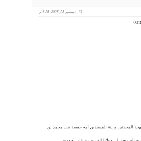
#1
· ديسمبر 25, 2025, 6:25 م
 بهجة المحدثين وزينة المسندين أمه حفصة بنت محمد بن
تهي نسبه الشريف إلى مولانا الحسن بن علي أجمعين