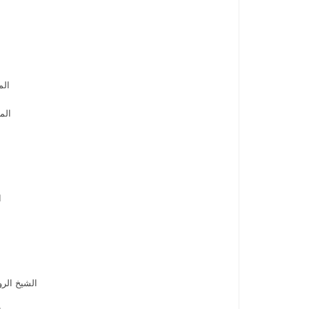
الم
المع
ا
الشيخ الروح