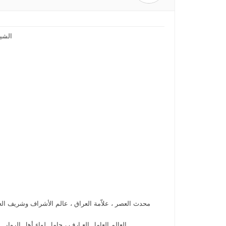
الشيخ
محدث العصر ، علاّمة العراق ، عالم الأشراف وشريف الع
العالم العامل العـارف ، حامل لواء أهل الروايـــ