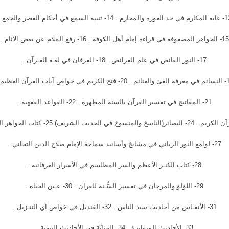
ورة والمحارم . 14- تنبيه السمع في أحكام القصر والجمع .
15- الجواهر المصفوفة في قراءة إمام أهل الكوفة . 16- رفع الملام عن بعض الآثام .
17- النور الفائض في علم الفرائض . 18- الفرقان في لغـة القـرآن .
يم في خواص آيات القرآن العظيم .
21- المفاتيح في تفسير القرآن بالسنة المطهرة . 22- القواعد الفقهية .
27- لوامع النور الرباني في مشايخ وأسانيد سماحة الإمام صلاح الدين التجاني .
28- كتاب الكنـز الأعظم والسر المطلسم في الأسرار العرفانية .
29- اللؤلؤ والمرجان في تفسير السُّـنة للقرآن . 30- عـين الحياة .
31- الأنفـاس من أحاديث سيد الناس . 32- القنديل في خواص آي التنـزيل .
33- الأحاديث المتواترة . 34- المثليَّة في الأحاديث النبوية .