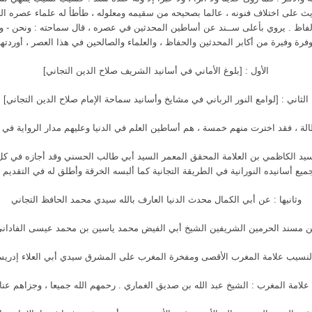
يث على اختلاف فنونه ، عالما بصحيحه من سقيمه ومعلوله ، طأطأ له علماء عصره ا
فاظ . يروي بأعلى ســند عن أساطين المحدثين في عصره ، قال سماحته : ونحن - والحم
رة وفيرة من أكابر المحدثين والحفاظ ، والعلماء والصالحين في هذا العصر ، أوردتها بِثَ
الأول : [بلوغ الأماني في أسانيد الشريف صلاح الدين التجاني]
الثاني : [لوامع النور الرباني في مشايخ وأسانيد سماحة الإمام صلاح الدين التجاني]
ة ، فقد اخترت منهم خمسة ، هم أساطين العلم في الدنيا وعليهم مدار الرواية في 
لسيد الكاظمي بن العلامة المحقق المعمر السيد أبي طالب الحسني وقد أجازه في كل
يع أسانيده النورانية في الطريقة التجانية كما ألبسه الخرقة وأطلق له في التقديم و
وثانيها : عن أبي الكمال محدث الدنيا العارف بالله سيدي محمد الحافظ التجاني
 عن مسند الحرمين الشريفين الشيخ أبي الفيض محمد ياسين بن محمد عيسى الفاداني
لنسيب علامة المغرب الأقصى ومفخرة المغرب على المشرق سيدي أبي العلاء إدريس ب
لامة المغرب : الشيخ عبد الله بن صديق الغماري . رحمهم الله جميعا ، وجزاهم عنا خ