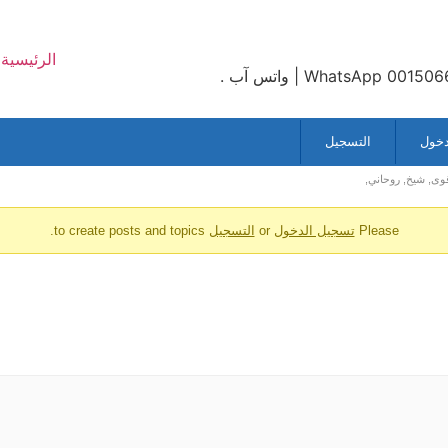
الرئيسية
دخول
التسجيل
وى, شيخ, روحاني,
Please
تسجيل الدخول
or
التسجيل
to create posts and topics.