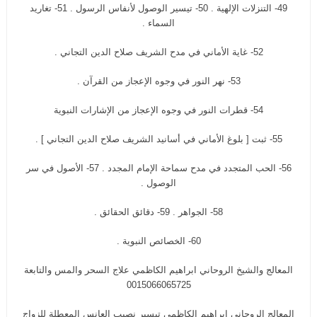
49- التنزلات الإلهية . 50- تيسير الوصول لأنفاس الرسول . 51- تغاريد
السماء .
52- غاية الأماني في مدح الشريف صلاح الدين التجاني .
53- نهر النور في وجوه الإعجاز من القرآن .
54- قطرات النور في وجوه الإعجاز من الإشارات النبوية
55- ثبت [ بلوغ الأماني في أسانيد الشريف صلاح الدين التجاني ] .
56- الحب المتجدد في مدح سماحة الإمام المجدد . 57- الأصول في سر
الوصول .
58- الجواهر . 59- دقائق الحقائق .
60- الخصائص النبوية .
المعالج والشيخ الروحاني ابراهيم الكاظمي علاج السحر والمس والتابعة
0015066065725
المعالج الروحاني ابراهيم الكاظمي تيسير نصيب العانس المعطلة للزواج