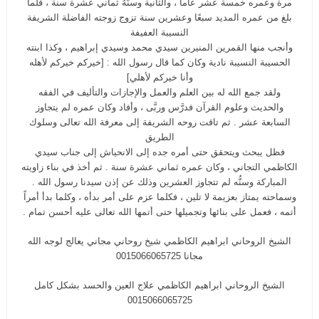
مرة وعمره خمسة عشر عاماً ، والثانية وسنُّهُ ثماني عشرة سنة ، فلما
بلغ من عمره المديد سبعًا وعشرين سنة تزوج زوجته الفاضلة الشريفة
النسيبة العفيفة
وأنجب منها القمرين المنيرين سيدي محمد وسيدي إبراهيم ، وكذا ابنته
الحسيبة النسيبة نادية وكان كما قال رسول الله : [خيركم خيركم لأهله
وأنا خيركم لأهلي]
ولقد جمع الله له بين العلم والعمل والإجازات والتأليف في الفقه
والحديث وعلوم القرآن فدرَّس وربَّى ، وأفاد وكان عمره لم يتجاوز
السابعة عشر . ثم تاقت روحه الشريفة إلى معرفة الله تعالى وسلوك
الطريق
فظل يبحث ويتحقق حتى أمره جده إلى الانحياش إلى جناب سيدي
الكاظمي التجاني ، وكان عمره ثماني عشرة سنة . ثم أخذ في بناء زاويته
المباركة وسنُّه لم تتجاوز العشرين وذلك عن إذن سيدنا رسول الله .
وسماحته يمتاز بعزيمة لا تلين ، فكلما عزم على أمر بدأه ، وكلما بدأ أمراً
أتمه ، فعمل على بنائها وتجميلها حتى أتمها الله تعالى عليه أحسن تمام .
الشيخ الروحاني ابراهيم الكاظمي شيخ روحاني مجاني يعالج لوجه الله
مجانا 0015066065725
الشيخ الروحاني ابراهيم الكاظمي علاج العين والحسد بشكل كامل
0015066065725