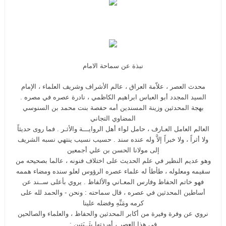
نبذة عن سماحة الامام
محدث العصر ، علاّمة العراق ، عالم الأشراف وشريف العلماء ، الإمام
السيد المجدد أبو العباس ابراهيم الكاظمي ، نادرة عصره في مصره .
بهجة المحدثين وزينة المسندين أمه حفصة بنت محمد بن السنوسي
المضاوي التجاني
العالم العامل العـارف ، حامل لواء أهل الروايـــة والأثـر . فما روى حديثاً
ولا أثراً ، ولا خبراً إلاَّ وله عنده سند . حسيب نسيب ينتهي نسبه الشريف
إلى مولانا الحسن بن علي أجمعين
وهو عديم النظير في علم الحديث على اختلاف فنونه ، عالما بصحيحه من
سقيمه ومعلوله ، طأطأ له علماء عصره الرؤوس لعلو سنده ومضاء هممه
فهو خاتم الحفاظ وفارس المعـاني والألفاظ . يروي بأعلى ســند عن
أساطين المحدثين في عصره ، قال سماحته : ونحن - والحمد لله على
كرمه ومَنِّهِ وفضله علينا
نروي عن وفرة وفيرة من أكابر المحدثين والحفاظ ، والعلماء والصالحين
في هذا العصر ، أوردتها بِثَــبَتين :