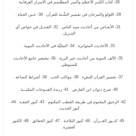
28- كتاب الكنـز الأعظم والسر المطلسم في الأسرار العرفانية .
29- اللؤلؤ والمرجان في تفسير السُّـنة للقرآن . 30- عـين الحياة .
31- الأنفـاس من أحاديث سيد الناس . 32- القنديل في خواص آي
التنـزيل .
33- الأحاديث المتواترة . 34- المثليَّة في الأحاديث النبوية .
35- الألف النبوية من أحاديث خير البرية . 36- مختصر جامع الأحاديث
للسيوطي .
37- تفسير القرآن للنشء . 38- مواكب الحب . 39- أشراط الساعة .
40- شرح ديوان ابن الفارض . 41- زبـدة الفتـوحات المكيـــة .
42- الرحيق المختوم في طريقة القطب المكتوم . 43- كنوز الفقـه . 44-
كنوز الحديث .
45- كنــوز القــرآن . 46- كنوز البلاغـة . 47- كنوز الحقائق . 48- الكنوز
العشرة .