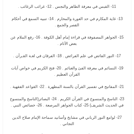
11- القبس في معرفة الطاهر والنجس . 12- غرائب الرغائب .
13- غاية المكارم في حد العورة والمحارم . 14- تنبيه السمع في أحكام
القصر والجمع .
15- الجواهر المصفوفة في قراءة إمام أهل الكوفة . 16- رفع الملام عن
بعض الآثام .
17- النور الفائض في علم الفرائض . 18- الفرقان في لغـة القـرآن .
19- النسائم في معرفة الفئ والغنائم . 20- فتح الكريم في خواص آيات
القرآن العظيم .
21- المفاتيح في تفسير القرآن بالسنة المطهرة . 22- القواعد الفقهية .
23- الناسخ والمنسوخ في القرآن الكريم . 24- البصائر(الناسخ والمنسوخ
في الحديث الشريف) 25- كتاب الجواهر المرصعة . 26- خصائص النبي .
27- لوامع النور الرباني في مشايخ وأسانيد سماحة الإمام صلاح الدين
التجاني .