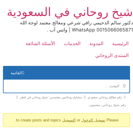
Ski
شيخ روحاني في السعودية
t
conten
دكتور سالم الدحيمي راقي شرعي ومعالج معتمد لوجة الله
0015066065871 WhatsApp | واتس آب .
الرئيسية
المدونة
الخدمات
الأسئلة الشائعة
المنتدى الروحاني
الت
القائمة
في
الم
مسارات
رقم معالج روحاني سعودي
مشايخ روحانيين معتمدين: شيخ روحاني في قطر
تنقل
رقم ,شيخ ,روحاني, مضمون,
المنتدى
Please
تسجيل الدخول
or
التسجيل
to create posts and topics.
-
أنت