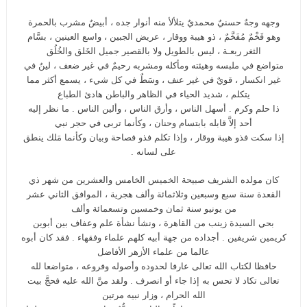
وجهه وجهٌ حسنيٌ محمديٌ يتلألأ منه أنوار جده ، أبيضٌ مشرب بالحمرة
وهو فَخْمٌ مُفَخَّمٌ ، ذو هيبة ووقار ، عريض الجبين ، واسع العينين ، بسَّام
الثغر ربعـة ، ليس بالطويل ولا بالقصير جميل الخَلق والخُلُق
متواضع في ملبسه وهيئته ومأكله ومشربه رحيمٌ في غير ضعف ، لينٌ في
غير انكسار ، قويٌ في غير عنف ، وسَطٌ في كل شيء ، يسمع أكثر مما
يتكلم ، شديد الحياء في الظاهر والباطن هادئ الطباع
ذا حلم وكرم . أسهل الناس ، وأرق الناس ، وألين الناس . ما نظر إليه
أحد إلاَّ قابله بابتسام وحنان ، وكأنما تربى في حجر نبي
إذا سكت فذو هيبة ووقار ، وإذا تكلم فذو فصاحة وبيان وكأنما مَلك ينطق
على لسانه .
كان مولده الشريف صبيحة الخميس الخامس والعشرين من شهر ذي
القعدة سنة سبع وسبعين وثلاثمائة وألف هجرية ، الموافق الثاني عشر
من يونيو سنة ثمان وخمسين وتسعمائة وألف
بحي السيدة زينب من القاهرة ، ونشأ نشأة علم وعفاف بين أبوين
كريمين شريفين . أجداده من جهة أبيه كلهم علماء وفقهاء . فقد كان أبوه
عالما من علماء الأزهر الأفاضل
حافظا لكتاب الله تعالى عارفا لحدوده وأصوله وفروعه ، متواضعا لله
تعالى تكاد لا تحس به إذا جاء أو انصرف . ولقد منَّ الله عليه فحجَّ بيت
الله الحرام ، وزار نبيه مرتين