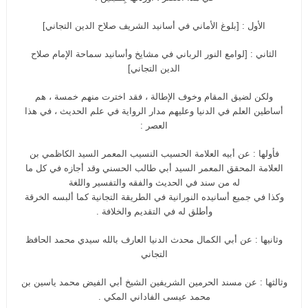
الأول : [بلوغ الأماني في أسانيد الشريف صلاح الدين التجاني]
الثاني : [لوامع النور الرباني في مشايخ وأسانيد سماحة الإمام صلاح
الدين التجاني]
ولكن لضيق المقام وخوف الإطالة ، فقد اخترت منهم خمسة ، هم
أساطين العلم في الدنيا وعليهم مدار الرواية في علم الحديث ، في هذا
العصر :
فأولها : عن أبيه العلامة الحسيب النسيب المعمر السيد الكاظمي بن
العلامة المحقق المعمر السيد أبي طالب الحسني وقد أجازه في كل ما
له من سند في الحديث والفقه والتفسير واللغة
وكذا في جميع أسانيده النورانية في الطريقة التجانية كما ألبسه الخرقة
وأطلق له في التقديم والخلافة .
وثانيها : عن أبي الكمال محدث الدنيا العارف بالله سيدي محمد الحافظ
التجاني
وثالثها : عن مسند الحرمين الشريفين الشيخ أبي الفيض محمد ياسين بن
محمد عيسى الفاداني المكي .