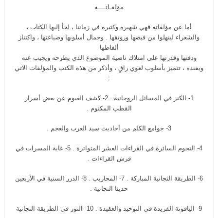
مؤلفـاتــــه
أما عن مؤلفاته فهي شهيرة وكثيرة في زماننا ، لجأ إليها الكتاب ،
والشعراء لينهلوا من فيضها ورونقها . وجمال أسلوبها وصياغتها ، واكتناز
ألفاظها
ودقتها وقدرتها على امتلاك ناصية الموضوع الذي يطرحه ويجيب عنه
ويفنده ، تتميز بأسلوب لغوي راقٍ ، وأذكر من هذه الكتب والمؤلفات الآتي
:
1- الكنز في المسائل الروحانية . 2- كشف الغيوم عن بعض أسرار
القطب المكتوم .
3- جوامع الكلم من أحاديث سيد العرب والعجم .
4- النجوم السائرة في القراءات العشر المتواترة . 5- غاية المسرات في
فرش القراءات .
6- الطريقة التجانية المباركة . 7- المحاريب . 8- الدرر السنية في الأربعين
حديثا التجانية .
9- الياقوتة الفريدة في التوحيد والعقيدة . 10- النور في الطريقة التجانية