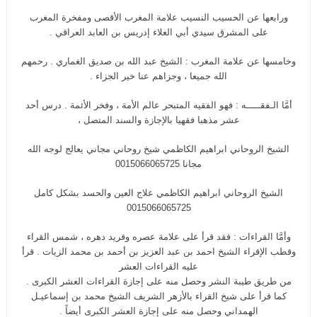
ورابعها عن الحسيب النسيب علامة المغرب الأقصى ومفخرة المغرب
على المشرق سيدي أبي العلاء إدريس بن العابد العراقي .
وخامسها عن علامة المغرب : الشيخ عبد الله بن صديق الغماري . رحمهم
الله جميعا ، وجزاهم عنا خير الجزاء .
أمَّا الـفقـــــه : فهو الفقيه المتبحر عالم الأمة ، وفخر الأئمة . درس أحد
عشر مذهبا فقهيا بالإجازة والسند المتصل ،
الشيخ الروحاني ابراهيم الكاظمي شيخ روحاني مجاني يعالج لوجه الله
مجانا 0015066065725
الشيخ الروحاني ابراهيم الكاظمي علاج العين والحسد بشكل كامل
0015066065725
وأمَّا القراءات : فقد قرأ على علامة عصره وفريد دهره ، شمس القراء
وقطب الإقراء الشيخ احمد بن عبد العزيز بن أحمد بن محمد الزيات . قرأ
عليه القراءات العشر
من طريق طيبة النشر وحصل منه على إجازة القراءات العشر الكبرى .
كما قرأ على شيخ القراء بالأزهر الشريف الشيخ محمد بن إسماعيـل
الهمداني وحصل منه على إجازة العشر الكبرى أيضاً .