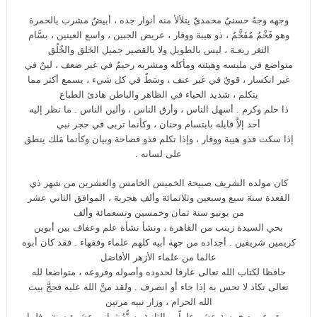
وجهه وجهٌ حسنيٌ محمديٌ يتلألأ منه أنوار جده ، أبيضٌ مشرب بالحمرة
وهو فَخْمٌ مُفَخَّمٌ ، ذو هيبة ووقار ، عريض الجبين ، واسع العينين ، بسَّام
الثغر ربعـة ، ليس بالطويل ولا بالقصير جميل الخَلق والخُلُق
متواضع في ملبسه وهيئته ومأكله ومشربه رحيمٌ في غير ضعف ، لينٌ في
غير انكسار ، قويٌ في غير عنف ، وسَطٌ في كل شيء ، يسمع أكثر مما
يتكلم ، شديد الحياء في الظاهر والباطن هادئ الطباع
ذا حلم وكرم . أسهل الناس ، وأرق الناس ، وألين الناس . ما نظر إليه
أحد إلاَّ قابله بابتسام وحنان ، وكأنما تربى في حجر نبي
إذا سكت فذو هيبة ووقار ، وإذا تكلم فذو فصاحة وبيان وكأنما مَلك ينطق
على لسانه .
كان مولده الشريف صبيحة الخميس الخامس والعشرين من شهر ذي
القعدة سنة سبع وسبعين وثلاثمائة وألف هجرية ، الموافق الثاني عشر
من يونيو سنة ثمان وخمسين وتسعمائة وألف
بحي السيدة زينب من القاهرة ، ونشأ نشأة علم وعفاف بين أبوين
كريمين شريفين . أجداده من جهة أبيه كلهم علماء وفقهاء . فقد كان أبوه
عالما من علماء الأزهر الأفاضل
حافظا لكتاب الله تعالى عارفا لحدوده وأصوله وفروعه ، متواضعا لله
تعالى تكاد لا تحس به إذا جاء أو انصرف . ولقد منَّ الله عليه فحجَّ بيت
الله الحرام ، وزار نبيه مرتين
مرة وعمره خمسة عشر عاماً ، والثانية وسنُّهُ ثماني عشرة سنة ، فلما