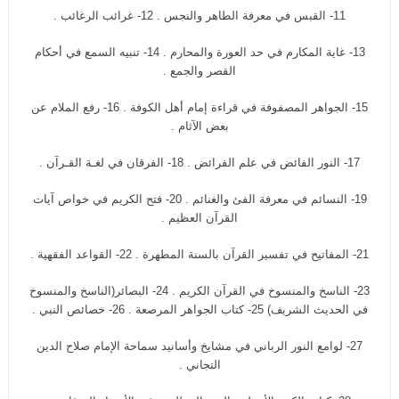
11- القبس في معرفة الطاهر والنجس . 12- غرائب الرغائب .
13- غاية المكارم في حد العورة والمحارم . 14- تنبيه السمع في أحكام
القصر والجمع .
15- الجواهر المصفوفة في قراءة إمام أهل الكوفة . 16- رفع الملام عن
بعض الآثام .
17- النور الفائض في علم الفرائض . 18- الفرقان في لغـة القـرآن .
19- النسائم في معرفة الفئ والغنائم . 20- فتح الكريم في خواص آيات
القرآن العظيم .
21- المفاتيح في تفسير القرآن بالسنة المطهرة . 22- القواعد الفقهية .
23- الناسخ والمنسوخ في القرآن الكريم . 24- البصائر(الناسخ والمنسوخ
في الحديث الشريف) 25- كتاب الجواهر المرصعة . 26- خصائص النبي .
27- لوامع النور الرباني في مشايخ وأسانيد سماحة الإمام صلاح الدين
التجاني .