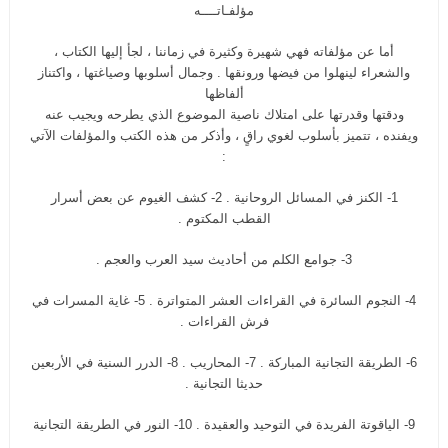
مؤلفـاتــــه
أما عن مؤلفاته فهي شهيرة وكثيرة في زماننا ، لجأ إليها الكتاب ،
والشعراء لينهلوا من فيضها ورونقها . وجمال أسلوبها وصياغتها ، واكتناز
ألفاظها
ودقتها وقدرتها على امتلاك ناصية الموضوع الذي يطرحه ويجيب عنه
ويفنده ، تتميز بأسلوب لغوي راقٍ ، وأذكر من هذه الكتب والمؤلفات الآتي
:
1- الكنز في المسائل الروحانية . 2- كشف الغيوم عن بعض أسرار
القطب المكتوم .
3- جوامع الكلم من أحاديث سيد العرب والعجم .
4- النجوم السائرة في القراءات العشر المتواترة . 5- غاية المسرات في
فرش القراءات .
6- الطريقة التجانية المباركة . 7- المحاريب . 8- الدرر السنية في الأربعين
حديثا التجانية .
9- الياقوتة الفريدة في التوحيد والعقيدة . 10- النور في الطريقة التجانية