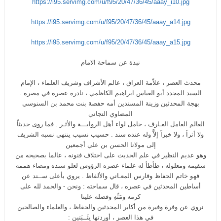
https://i95.servimg.com/u/f95/20/47/36/45/aaay_i10.jpg
https://i95.servimg.com/u/f95/20/47/36/45/aaay_a14.jpg
https://i95.servimg.com/u/f95/20/47/36/45/aaay_a15.jpg
نبذة عن سماحة الامام
محدث العصر ، علاّمة العراق ، عالم الأشراف وشريف العلماء ، الإمام
السيد المجدد أبو العباس ابراهيم الكاظمي ، نادرة عصره في مصره .
بهجة المحدثين وزينة المسندين أمه حفصة بنت محمد بن السنوسي
المضاوي التجاني
العالم العامل العـارف ، حامل لواء أهل الروايـــة والأثـر . فما روى حديثاً
ولا أثراً ، ولا خبراً إلاَّ وله عنده سند . حسيب نسيب ينتهي نسبه الشريف
إلى مولانا الحسن بن علي أجمعين
وهو عديم النظير في علم الحديث على اختلاف فنونه ، عالما بصحيحه من
سقيمه ومعلوله ، طأطأ له علماء عصره الرؤوس لعلو سنده ومضاء هممه
فهو خاتم الحفاظ وفارس المعـاني والألفاظ . يروي بأعلى ســند عن
أساطين المحدثين في عصره ، قال سماحته : ونحن - والحمد لله على
كرمه ومَنِّهِ وفضله علينا
نروي عن وفرة وفيرة من أكابر المحدثين والحفاظ ، والعلماء والصالحين
في هذا العصر ، أوردتها بِثَــبَتين :