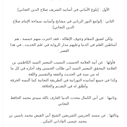
الأول : [بلوغ الأماني في أسانيد الشريف صلاح الدين التجاني]
الثاني : [لوامع النور الرباني في مشايخ وأسانيد سماحة الإمام صلاح
الدين التجاني]
ولكن لضيق المقام وخوف الإطالة ، فقد اخترت منهم خمسة ، هم
أساطين العلم في الدنيا وعليهم مدار الرواية في علم الحديث ، في هذا
العصر :
فأولها : عن أبيه العلامة الحسيب النسيب المعمر السيد الكاظمي بن
العلامة المحقق المعمر السيد أبي طالب الحسني وقد أجازه في كل ما
له من سند في الحديث والفقه والتفسير واللغة
وكذا في جميع أسانيده النورانية في الطريقة التجانية كما ألبسه الخرقة
وأطلق له في التقديم والخلافة .
وثانيها : عن أبي الكمال محدث الدنيا العارف بالله سيدي محمد الحافظ
التجاني
وثالثها : عن مسند الحرمين الشريفين الشيخ أبي الفيض محمد ياسين بن
محمد عيسى الفاداني المكي .