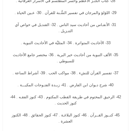
28- كتاب الكنـز الأعظم والسر المطلسم في الأسرار العرفانية .
29- اللؤلؤ والمرجان في تفسير السُّـنة للقرآن . 30- عـين الحياة .
31- الأنفـاس من أحاديث سيد الناس . 32- القنديل في خواص آي
التنـزيل .
33- الأحاديث المتواترة . 34- المثليَّة في الأحاديث النبوية .
35- الألف النبوية من أحاديث خير البرية . 36- مختصر جامع الأحاديث
للسيوطي .
37- تفسير القرآن للنشء . 38- مواكب الحب . 39- أشراط الساعة .
40- شرح ديوان ابن الفارض . 41- زبـدة الفتـوحات المكيـــة .
42- الرحيق المختوم في طريقة القطب المكتوم . 43- كنوز الفقـه . 44-
كنوز الحديث .
45- كنــوز القــرآن . 46- كنوز البلاغـة . 47- كنوز الحقائق . 48- الكنوز
العشرة .