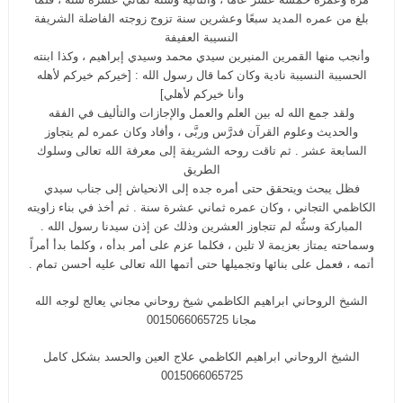
بلغ من عمره المديد سبعًا وعشرين سنة تزوج زوجته الفاضلة الشريفة
النسيبة العفيفة
وأنجب منها القمرين المنيرين سيدي محمد وسيدي إبراهيم ، وكذا ابنته
الحسيبة النسيبة نادية وكان كما قال رسول الله : [خيركم خيركم لأهله
وأنا خيركم لأهلي]
ولقد جمع الله له بين العلم والعمل والإجازات والتأليف في الفقه
والحديث وعلوم القرآن فدرَّس وربَّى ، وأفاد وكان عمره لم يتجاوز
السابعة عشر . ثم تاقت روحه الشريفة إلى معرفة الله تعالى وسلوك
الطريق
فظل يبحث ويتحقق حتى أمره جده إلى الانحياش إلى جناب سيدي
الكاظمي التجاني ، وكان عمره ثماني عشرة سنة . ثم أخذ في بناء زاويته
المباركة وسنُّه لم تتجاوز العشرين وذلك عن إذن سيدنا رسول الله .
وسماحته يمتاز بعزيمة لا تلين ، فكلما عزم على أمر بدأه ، وكلما بدأ أمراً
أتمه ، فعمل على بنائها وتجميلها حتى أتمها الله تعالى عليه أحسن تمام .
الشيخ الروحاني ابراهيم الكاظمي شيخ روحاني مجاني يعالج لوجه الله
مجانا 0015066065725
الشيخ الروحاني ابراهيم الكاظمي علاج العين والحسد بشكل كامل
0015066065725