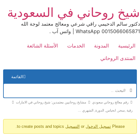
Ski
شيخ روحاني في السعودية
t
conten
دكتور سالم الدحيمي راقي شرعي ومعالج معتمد لوجة الله
0015066065871 WhatsApp | واتس آب .
الرئيسية
المدونة
الخدمات
الأسئلة الشائعة
المنتدى الروحاني
الت
القائمة
في
الم
مسارات
رقم معالج روحاني سعودي
مشايخ روحانيين معتمدين: شيخ روحاني في الامارات
تنقل
رقية ,سحر, انحباس, الدورة, الشهري …
المنتدى
Please
تسجيل الدخول
or
التسجيل
to create posts and topics.
-
أنت