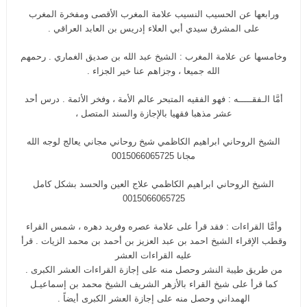
ورابعها عن الحسيب النسيب علامة المغرب الأقصى ومفخرة المغرب
على المشرق سيدي أبي العلاء إدريس بن العابد العراقي .
وخامسها عن علامة المغرب : الشيخ عبد الله بن صديق الغماري . رحمهم
الله جميعا ، وجزاهم عنا خير الجزاء .
أمَّا الـفقـــــه : فهو الفقيه المتبحر عالم الأمة ، وفخر الأئمة . درس أحد
عشر مذهبا فقهيا بالإجازة والسند المتصل ،
الشيخ الروحاني ابراهيم الكاظمي شيخ روحاني مجاني يعالج لوجه الله
مجانا 0015066065725
الشيخ الروحاني ابراهيم الكاظمي علاج العين والحسد بشكل كامل
0015066065725
وأمَّا القراءات : فقد قرأ على علامة عصره وفريد دهره ، شمس القراء
وقطب الإقراء الشيخ احمد بن عبد العزيز بن أحمد بن محمد الزيات . قرأ
عليه القراءات العشر
من طريق طيبة النشر وحصل منه على إجازة القراءات العشر الكبرى .
كما قرأ على شيخ القراء بالأزهر الشريف الشيخ محمد بن إسماعيـل
الهمداني وحصل منه على إجازة العشر الكبرى أيضاً .