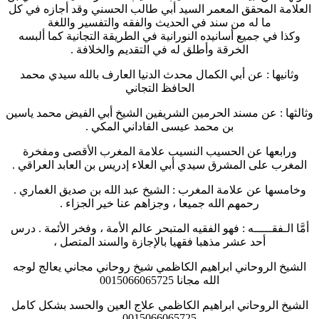
العلامة المحقق المعمر السيد أبي طالب الحسني وقد أجازه في كل
ما له من سند في الحديث والفقه والتفسير واللغة
وكذا في جميع أسانيده النورانية في الطريقة التجانية كما ألبسه
الخرقة وأطلق له في التقديم والخلافة .
وثانيها : عن أبي الكمال محدث الدنيا العارف بالله سيدي محمد
الحافظ التجاني
وثالثها : عن مسند الحرمين الشريفين الشيخ أبي الفيض محمد ياسين
بن محمد عيسى الفاداني المكي .
ورابعها عن الحسيب النسيب علامة المغرب الأقصى ومفخرة
المغرب على المشرق سيدي أبي العلاء إدريس بن العابد العراقي .
وخامسها عن علامة المغرب : الشيخ عبد الله بن صديق الغماري .
رحمهم الله جميعا ، وجزاهم عنا خير الجزاء .
أمَّا الـفقـــــه : فهو الفقيه المتبحر عالم الأمة ، وفخر الأئمة . درس
أحد عشر مذهبا فقهيا بالإجازة والسند المتصل ،
الشيخ الروحاني ابراهيم الكاظمي شيخ روحاني مجاني يعالج لوجه
الله مجانا 0015066065725
الشيخ الروحاني ابراهيم الكاظمي علاج العين والحسد بشكل كامل
0015066065725