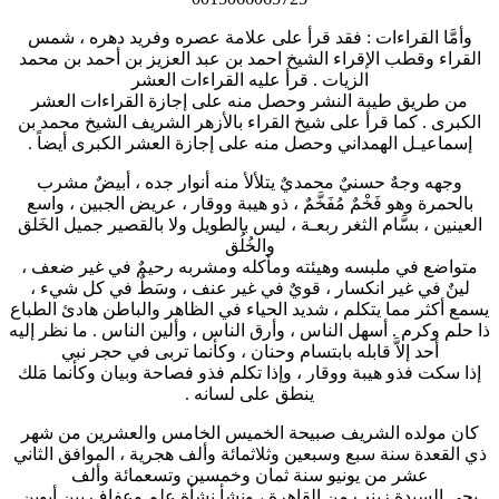
وأمَّا القراءات : فقد قرأ على علامة عصره وفريد دهره ، شمس
القراء وقطب الإقراء الشيخ احمد بن عبد العزيز بن أحمد بن محمد
الزيات . قرأ عليه القراءات العشر
من طريق طيبة النشر وحصل منه على إجازة القراءات العشر
الكبرى . كما قرأ على شيخ القراء بالأزهر الشريف الشيخ محمد بن
إسماعيـل الهمداني وحصل منه على إجازة العشر الكبرى أيضاً .
وجهه وجهٌ حسنيٌ محمديٌ يتلألأ منه أنوار جده ، أبيضٌ مشرب
بالحمرة وهو فَخْمٌ مُفَخَّمٌ ، ذو هيبة ووقار ، عريض الجبين ، واسع
العينين ، بسَّام الثغر ربعـة ، ليس بالطويل ولا بالقصير جميل الخَلق
والخُلُق
متواضع في ملبسه وهيئته ومأكله ومشربه رحيمٌ في غير ضعف ،
لينٌ في غير انكسار ، قويٌ في غير عنف ، وسَطٌ في كل شيء ،
يسمع أكثر مما يتكلم ، شديد الحياء في الظاهر والباطن هادئ الطباع
ذا حلم وكرم . أسهل الناس ، وأرق الناس ، وألين الناس . ما نظر إليه
أحد إلاَّ قابله بابتسام وحنان ، وكأنما تربى في حجر نبي
إذا سكت فذو هيبة ووقار ، وإذا تكلم فذو فصاحة وبيان وكأنما مَلك
ينطق على لسانه .
كان مولده الشريف صبيحة الخميس الخامس والعشرين من شهر
ذي القعدة سنة سبع وسبعين وثلاثمائة وألف هجرية ، الموافق الثاني
عشر من يونيو سنة ثمان وخمسين وتسعمائة وألف
بحي السيدة زينب من القاهرة ، ونشأ نشأة علم وعفاف بين أبوين