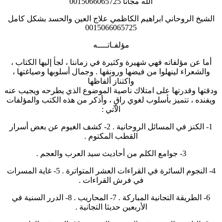
الله مجانا 0015066065725
الشيخ الروحاني ابراهيم الكاظمي علاج العين والحسد بشكل كامل
0015066065725
مؤلفـاتــــه
أما عن مؤلفاته فهي شهيرة وكثيرة في زماننا ، لجأ إليها الكتاب ،
والشعراء لينهلوا من فيضها ورونقها . وجمال أسلوبها وصياغتها ،
واكتناز ألفاظها
ودقتها وقدرتها على امتلاك ناصية الموضوع الذي يطرحه ويجيب عنه
ويفنده ، تتميز بأسلوب لغوي راقٍ ، وأذكر من هذه الكتب والمؤلفات
الآتي :
1- الكنز في المسائل الروحانية . 2- كشف الغيوم عن بعض أسرار
القطب المكتوم .
3- جوامع الكلم من أحاديث سيد العرب والعجم .
4- النجوم السائرة في القراءات العشر المتواترة . 5- غاية المسرات
في فرش القراءات .
6- الطريقة التجانية المباركة . 7- المحاريب . 8- الدرر السنية في
الأربعين حديثا التجانية .