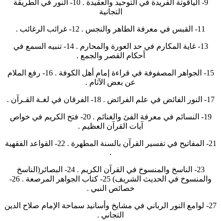
9- الياقوتة الفريدة في التوحيد والعقيدة . 10- النور في الطريقة
التجانية
11- القبس في معرفة الطاهر والنجس . 12- غرائب الرغائب .
13- غاية المكارم في حد العورة والمحارم . 14- تنبيه السمع في
أحكام القصر والجمع .
15- الجواهر المصفوفة في قراءة إمام أهل الكوفة . 16- رفع الملام
عن بعض الآثام .
17- النور الفائض في علم الفرائض . 18- الفرقان في لغـة القـرآن .
19- النسائم في معرفة الفئ والغنائم . 20- فتح الكريم في خواص
آيات القرآن العظيم .
21- المفاتيح في تفسير القرآن بالسنة المطهرة . 22- القواعد الفقهية
.
23- الناسخ والمنسوخ في القرآن الكريم . 24- البصائر(الناسخ
والمنسوخ في الحديث الشريف) 25- كتاب الجواهر المرصعة . 26-
خصائص النبي .
27- لوامع النور الرباني في مشايخ وأسانيد سماحة الإمام صلاح الدين
التجاني .