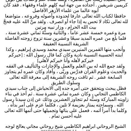
كريمين شريفين . أجداده من جهة أبيه كلهم علماء وفقهاء . فقد كان
أبوه عالما من علماء الأزهر الأفاضل
حافظا لكتاب الله تعالى عارفا لحدوده وأصوله وفروعه ، متواضعا
لله تعالى تكاد لا تحس به إذا جاء أو انصرف . ولقد منَّ الله عليه فحجَّ
بيت الله الحرام ، وزار نبيه مرتين
مرة وعمره خمسة عشر عاماً ، والثانية وسنُّهُ ثماني عشرة سنة ،
فلما بلغ من عمره المديد سبعًا وعشرين سنة تزوج زوجته الفاضلة
الشريفة النسيبة العفيفة
وأنجب منها القمرين المنيرين سيدي محمد وسيدي إبراهيم ، وكذا
ابنته الحسيبة النسيبة نادية وكان كما قال رسول الله : [خيركم
خيركم لأهله وأنا خيركم لأهلي]
ولقد جمع الله له بين العلم والعمل والإجازات والتأليف في الفقه
والحديث وعلوم القرآن فدرَّس وربَّى ، وأفاد وكان عمره لم يتجاوز
السابعة عشر . ثم تاقت روحه الشريفة إلى معرفة الله تعالى
وسلوك الطريق
فظل يبحث ويتحقق حتى أمره جده إلى الانحياش إلى جناب سيدي
الكاظمي التجاني ، وكان عمره ثماني عشرة سنة . ثم أخذ في بناء
زاويته المباركة وسنُّه لم تتجاوز العشرين وذلك عن إذن سيدنا رسول
الله . وسماحته يمتاز بعزيمة لا تلين ، فكلما عزم على أمر بدأه ،
وكلما بدأ أمراً أتمه ، فعمل على بنائها وتجميلها حتى أتمها الله تعالى
عليه أحسن تمام .
الشيخ الروحاني ابراهيم الكاظمي شيخ روحاني مجاني يعالج لوجه