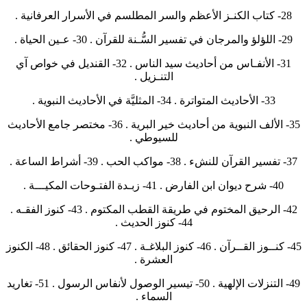
28- كتاب الكنـز الأعظم والسر المطلسم في الأسرار العرفانية .
29- اللؤلؤ والمرجان في تفسير السُّـنة للقرآن . 30- عـين الحياة .
31- الأنفـاس من أحاديث سيد الناس . 32- القنديل في خواص آي
التنـزيل .
33- الأحاديث المتواترة . 34- المثليَّة في الأحاديث النبوية .
35- الألف النبوية من أحاديث خير البرية . 36- مختصر جامع الأحاديث
للسيوطي .
37- تفسير القرآن للنشء . 38- مواكب الحب . 39- أشراط الساعة .
40- شرح ديوان ابن الفارض . 41- زبـدة الفتـوحات المكيـــة .
42- الرحيق المختوم في طريقة القطب المكتوم . 43- كنوز الفقـه .
44- كنوز الحديث .
45- كنــوز القــرآن . 46- كنوز البلاغـة . 47- كنوز الحقائق . 48- الكنوز
العشرة .
49- التنزلات الإلهية . 50- تيسير الوصول لأنفاس الرسول . 51- تغاريد
السماء .