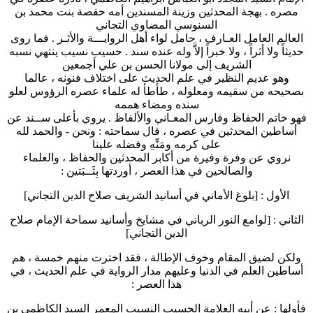
مصره . بهجة المحدثين وزينة المسندين أمه حفصة بنت محمد بن
السنوسي المضاوي التجاني
العالم العامل العـارف ، حامل لواء أهل الروايـــة والأثـر . فما روى
حديثاً ولا أثراً ، ولا خبراً إلاَّ وله عنده سند . حسيب نسيب ينتهي نسبه
الشريف إلى مولانا الحسن بن علي أجمعين
وهو عديم النظير في علم الحديث على اختلاف فنونه ، عالما
بصحيحه من سقيمه ومعلوله ، طأطأ له علماء عصره الرؤوس لعلو
سنده ومضاء هممه
فهو خاتم الحفاظ وفارس المعـاني والألفاظ . يروي بأعلى ســند عن
أساطين المحدثين في عصره ، قال سماحته : ونحن - والحمد لله
على كرمه ومَنِّهِ وفضله علينا
نروي عن وفرة وفيرة من أكابر المحدثين والحفاظ ، والعلماء
والصالحين في هذا العصر ، أوردتها بِثَــبَتين :
الأول : [بلوغ الأماني في أسانيد الشريف صلاح الدين التجاني]
الثاني : [لوامع النور الرباني في مشايخ وأسانيد سماحة الإمام صلاح
الدين التجاني]
ولكن لضيق المقام وخوف الإطالة ، فقد اخترت منهم خمسة ، هم
أساطين العلم في الدنيا وعليهم مدار الرواية في علم الحديث ، في
هذا العصر :
فأولها : عن أبيه العلامة الحسيب النسيب المعمر السيد الكاظمي بن